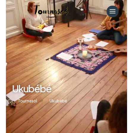
Ukubébé
Tournasol
Ukubébé
5